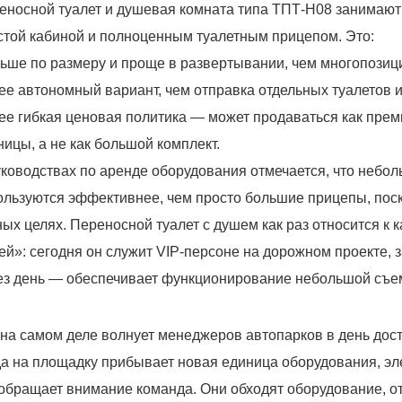
еносной туалет и душевая комната типа ТПТ-H08 занимаю
стой кабиной и полноценным туалетным прицепом. Это:
ьше по размеру и проще в развертывании, чем многопозиц
ее автономный вариант, чем отправка отдельных туалетов 
ее гибкая ценовая политика — может продаваться как прем
ницы, а не как большой комплект.
уководствах по аренде оборудования отмечается, что небо
ользуются эффективнее, чем просто большие прицепы, поск
ных целях. Переносной туалет с душем как раз относится к
ей»: сегодня он служит VIP-персоне на дорожном проекте, 
ез день — обеспечивает функционирование небольшой съе
 на самом деле волнует менеджеров автопарков в день дос
да на площадку прибывает новая единица оборудования, эл
 обращает внимание команда. Они обходят оборудование, о