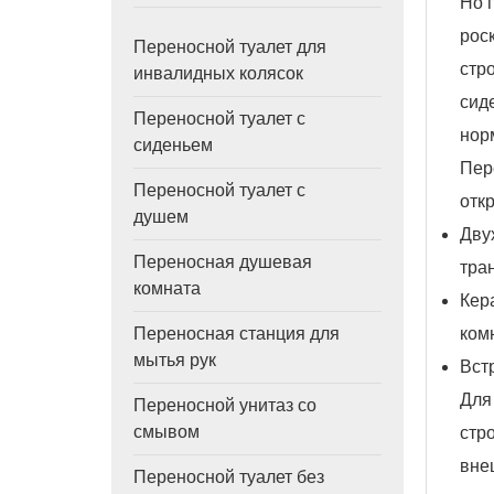
Но 
рос
Переносной туалет для
стр
инвалидных колясок
сид
Переносной туалет с
нор
сиденьем
Пер
Переносной туалет с
отк
душем
Дву
Переносная душевая
тра
комната
Кер
ком
Переносная станция для
мытья рук
Вст
Для
Переносной унитаз со
смывом
стр
вне
Переносной туалет без