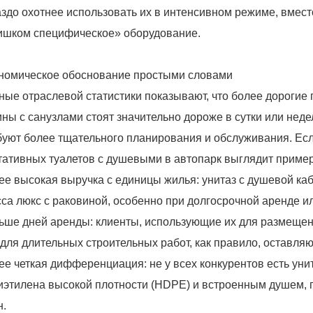
аздо охотнее использовать их в интенсивном режиме, вместо
ишком специфическое» оборудование.
номическое обоснование простыми словами
ные отраслевой статистики показывают, что более дорогие
ины с санузлами стоят значительно дороже в сутки или неде
буют более тщательного планирования и обслуживания. Есл
тативных туалетов с душевыми в автопарк выглядит пример
ее высокая выручка с единицы жилья: унитаз с душевой каб
сса люкс с раковиной, особенно при долгосрочной аренде и
ьше дней аренды: клиенты, использующие их для размеще
 для длительных строительных работ, как правило, оставляю
ее четкая дифференциация: не у всех конкурентов есть уни
иэтилена высокой плотности (HDPE) и встроенным душем, 
н.