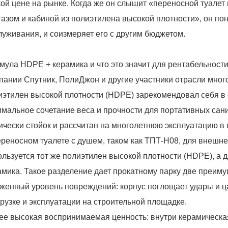
кой цене на рынке. Когда же он слышит «переносной туалет
тазом и кабиной из полиэтилена высокой плотности», он пон
луживания, и соизмеряет его с другим бюджетом.
мула HDPE + керамика и что это значит для рентабельност
пании Спутник, ПолиДжон и другие участники отрасли много
иэтилен высокой плотности (HDPE) зарекомендовал себя в 
имальное сочетание веса и прочности для портативных сан
ически стойок и рассчитан на многолетнюю эксплуатацию в 
ереносном туалете с душем, таком как ТПТ-H08, для внешн
ользуется тот же полиэтилен высокой плотности (HDPE), а 
амика. Такое разделение дает прокатному парку две преиму
женный уровень повреждений: корпус поглощает удары и ц
грузке и эксплуатации на строительной площадке.
ее высокая воспринимаемая ценность: внутри керамическа