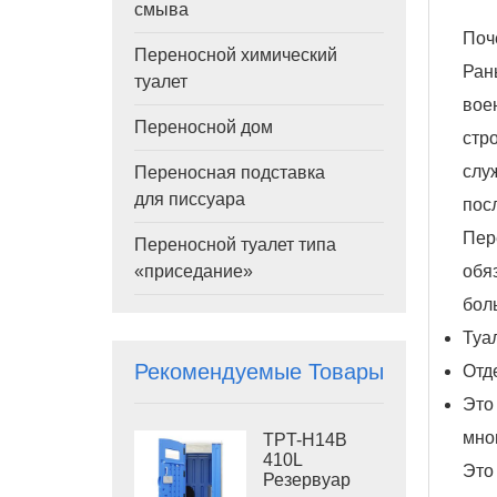
смыва
Поч
Переносной химический
Ран
туалет
вое
Переносной дом
стр
слу
Переносная подставка
для писсуара
пос
Пер
Переносной туалет типа
обя
«приседание»
бол
Туа
Рекомендуемые Товары
Отд
Это
мно
TPT-H14B
410L
Это
Резервуар