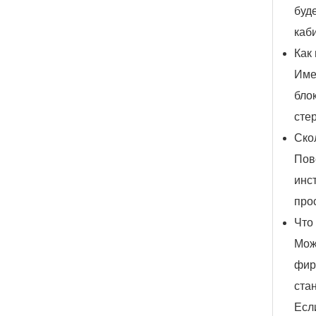
буд
каб
Как
Име
бло
сте
Ско
Пов
инс
про
Что
Мож
фир
ста
Есл