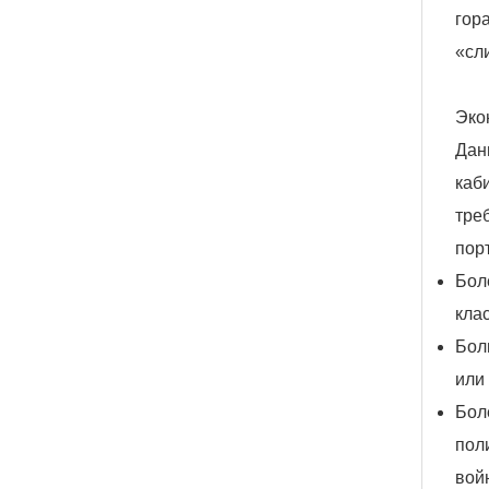
гор
«сл
Эко
Дан
каб
тре
пор
Бол
кла
Бол
или
Бол
пол
вой