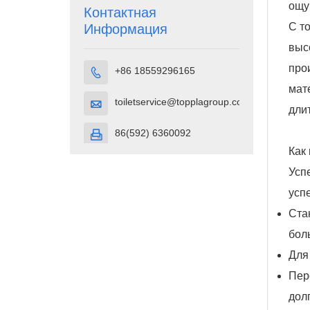
ощу
плотности
Контактная
(HDPE).
С т
Информация
выс
про
+86 18559296165

мат
toiletservice@topplagroup.com

дли
86(592) 6360092

Как
Усп
усп
Ста
бол
Для
Пер
дол