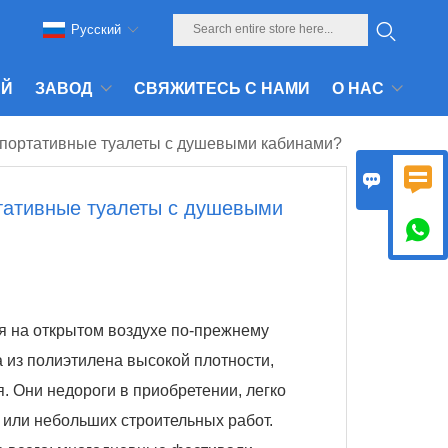
Pусский
АЙ
ЗАВОД
СВЯЖИТЕСЬ С НАМИ
О НАС
 портативные туалеты с душевыми кабинами?


тативные туалеты с душевыми

я на открытом воздухе по-прежнему
 из полиэтилена высокой плотности,
. Они недороги в приобретении, легко
 или небольших строительных работ.