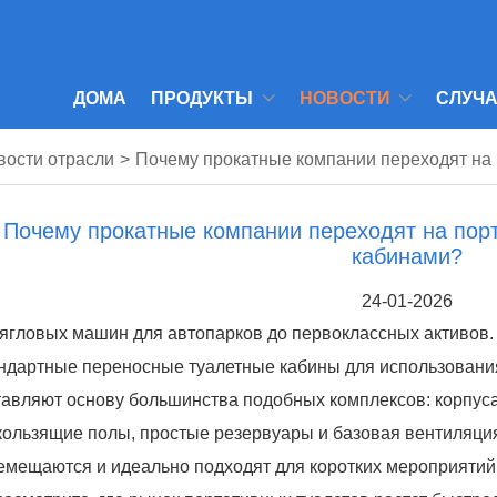
ДОМА
ПРОДУКТЫ
НОВОСТИ
СЛУЧ
вости отрасли
>
Почему прокатные компании переходят на
Почему прокатные компании переходят на пор
кабинами?
24-01-2026
тягловых машин для автопарков до первоклассных активов.
ндартные переносные туалетные кабины для использовани
тавляют основу большинства подобных комплексов: корпуса
кользящие полы, простые резервуары и базовая вентиляция
емещаются и идеально подходят для коротких мероприятий