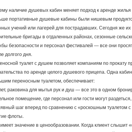
ему наличие душевых кабин меняет подход к аренде жилья
ьше портативные душевые кабины были нишевым продукт
нных учений или лагерей для пострадавших. Сегодня же их
оительные бригады в отдаленных районах, сезонные сельск
жбы безопасности и персонал фестивалей — все они просят 
ле долгого дня.
еносной туалет с душем позволяет компаниям по прокату пре
зательства по аренде целого душевого прицепа. Одна каби
ьшим переносным туалетом, обеспечивает:
лет, раковина для мытья рук и душ — все это в одном брони
ельное помещение, где персонал или гости могут раздеться,
 явный шаг вперед по сравнению с «роскошным туалетом с
гие флоты.
 имеет значение в ценообразовании. Когда клиент слышит «