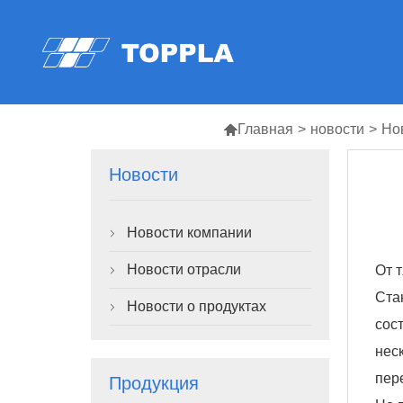

Главная
>
новости
>
Но
Новости
Новости компании

Новости отрасли
От 

Ста
Новости о продуктах

сос
нес
пер
Продукция