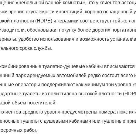
щение «небольшой ванной комнаты», что у клиентов ассоци
очки зрения окупаемости инвестиций, хорошо оснащенный у
окой плотности (HDPE) и керамики соответствует той же ло
изводители, обосновывая покупку более дорогих портативн
ериалы, удобство использования и возможность устанавлив
тельного срока службы.
 комбинированные туалетно-душевые кабины вписываются
ешный парк арендуемых автомобилей редко состоит всего из
ешные операторы поддерживают как минимум три уровня к
ндартные туалеты из полиэтилена высокой плотности (HDP
ьшой объем посетителей.
 клиентов среднего уровня предусмотрены номера люкс ил
еносные туалеты с душевыми кабинами или туалетные при
госрочных работ.