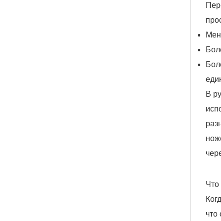
Пер
про
Мен
Бол
Бол
еди
В р
исп
раз
нож
чер
Что
Ког
что