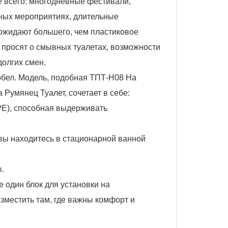
е всего: многодневные фестивали,
вных мероприятиях, длительные
 ожидают большего, чем пластиковое
 просят о смывных туалетах, возможности
долгих смен.
бел. Модель, подобная ТПТ‑H08 На
Румянец Туалет, сочетает в себе:
PE), способная выдерживать
вы находитесь в стационарной ванной
ы.
е один блок для установки на
зместить там, где важны комфорт и