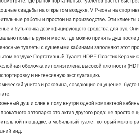
посмотрите, где рынок портативных туалетов растет быстре
кошные свадьбы на открытом воздухе, VIP-зоны на спорти
оительные работы и простои на производстве. Эти клиенты
енье и бутылочка дезинфицирующего средства для рук. Они
мально помыть руки и месте, где можно принять душ после 
еносные туалеты с душевыми кабинами заполняют этот про
рытом воздухе Портативный Туалет HDPE Пластик Керамика 
хслойная оболочка из полиэтилена высокой плотности (HD
нспортировку и интенсивную эксплуатацию.
амический унитаз и раковина, создающие ощущение, будто 
нате.
роенный душ и слив в полу внутри одной компактной кабин
 прокатного автопарка это актив другого рода: не просто ещ
оительной площадке, а мобильный туалет, который можно ра
шний вид.