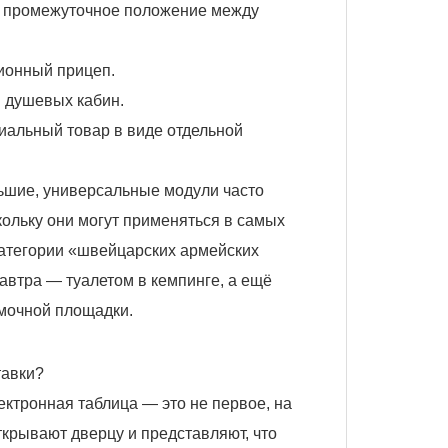
т промежуточное положение между
ионный прицеп.
и душевых кабин.
иальный товар в виде отдельной
льшие, универсальные модули часто
ольку они могут применяться в самых
 категории «швейцарских армейских
завтра — туалетом в кемпинге, а ещё
мочной площадки.
тавки?
ектронная таблица — это не первое, на
ткрывают дверцу и представляют, что