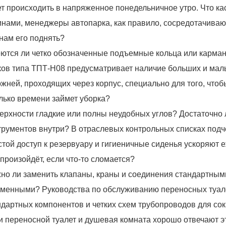
ет происходить в напряженное понедельничное утро. Что к
инами, менеджеры автопарка, как правило, сосредотачивают
 нам его поднять?
ются ли четко обозначенные подъемные кольца или карман
ков типа ТПТ-H08 предусматривает наличие больших и мал
ржней, проходящих через корпус, специально для того, чт
лько времени займет уборка?
ерхности гладкие или полны неудобных углов? Достаточно
трументов внутри? В отраслевых контрольных списках подч
стой доступ к резервуару и гигиеничные сиденья ускоряют
 произойдёт, если что-то сломается?
но ли заменить клапаны, краны и соединения стандартными
менными? Руководства по обслуживанию переносных туал
ндартных компонентов и четких схем трубопроводов для со
и переносной туалет и душевая комната хорошо отвечают э