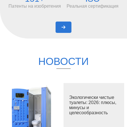
объединяющее исследования и разработки,
Патенты на изобретения
Реальная сертификация
проектирование, производство и продажи. Компания
имеет три производственные линии: пластиковые
шкафчики, пластиковые переносные туалеты и

пластиковые навесы. Используя передовое
автоматизированное производственное
оборудование и систему управления, в настоящее
время компания располагает цехом литья под
давлением, цехом ротационного формования,
HОВОСТИ
сборочной линией шкафчиков, сборочной линией
переносных туалетов и сборочной линией
пластиковых навесов. Компания Топпла, обладающая
собственными научно-исследовательскими
возможностями и профессиональной командой
Экологически чистые
разработчиков, подала более 130 заявок на патенты,
туалеты: 2026: плюсы,
90 из которых были одобрены. Следуя своей
минусы и
целесообразность
корпоративной миссии «Сделать жизнь удобнее и
экологичнее», Топпла предлагает широкий