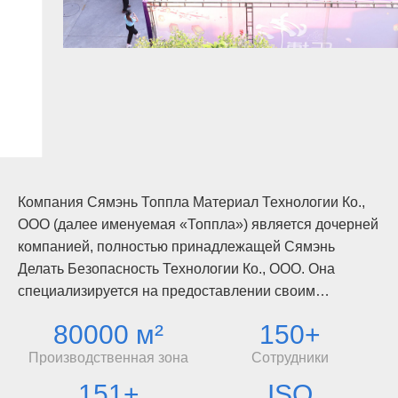
Компания Сямэнь Топпла Материал Технологии Ко.,
ООО (далее именуемая «Топпла») является дочерней
компанией, полностью принадлежащей Сямэнь
Делать Безопасность Технологии Ко., ООО. Она
специализируется на предоставлении своим
клиентам разнообразных, комплексных и
80000 м²
150+
интегрированных решений в отрасли производства
пластмассовых изделий. ТОППЛА — это
Производственная зона
Сотрудники
национальное высокотехнологичное предприятие,
151+
ISO