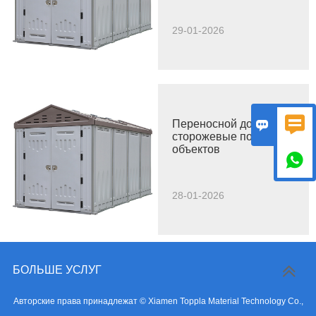
29-01-2026


Переносной дом:
сторожевые посты для
объектов

28-01-2026
БОЛЬШЕ УСЛУГ
Авторские права принадлежат © Xiamen Toppla Material Technology Co.,