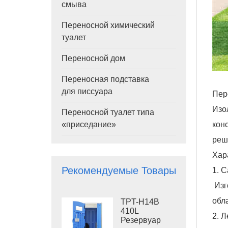
смыва
Переносной химический
туалет
Переносной дом
Переносная подставка
для писсуара
Пер
Изо
Переносной туалет типа
кон
«приседание»
реш
Хар
Рекомендуемые Товары
1. 
Изг
обл
TPT-H14B
410L
2. Л
Резервуар