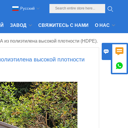
Pусский
АЙ
ЗАВОД
СВЯЖИТЕСЬ С НАМИ
О НАС
 из полиэтилена высокой плотности (HDPE).


олиэтилена высокой плотности
