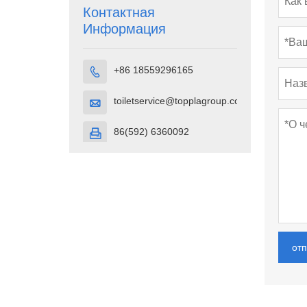
плотности
Контактная
(HDPE).
Информация
+86 18559296165

toiletservice@topplagroup.com

86(592) 6360092

от