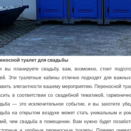
еносной туалет для свадьбы
и вы планируете свадьбу, вам, возможно, стоит подгото
тей. Эти туалетные кабины отлично подходят для важных
авить элегантности вашему мероприятию. Переносной туа
асить в соответствии со свадебной тематикой, гармонич
дьба — это исключительное событие, и вы захотите убед
дьба на открытом воздухе может стать уникальным и ро
лий, чем свадьба в помещении. Вам нужно будет позабот
сторные и удобные переносные туалеты. Помимо очевид