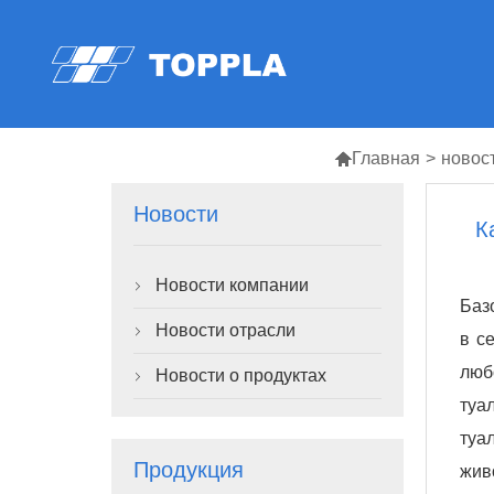

Главная
>
новос
Новости
К
Новости компании

Баз
Новости отрасли

в с
люб
Новости о продуктах

туа
туа
Продукция
жив