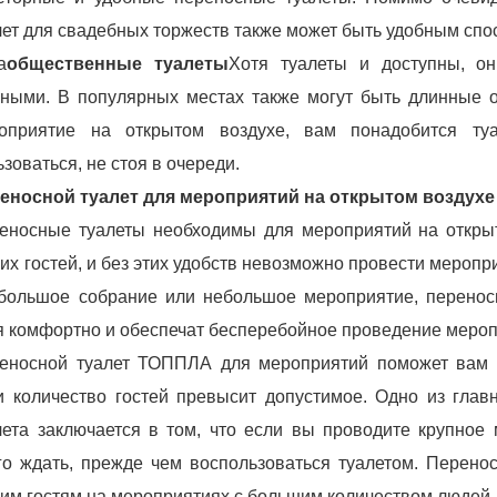
лет для свадебных торжеств также может быть удобным сп
а
общественные туалеты
Хотя туалеты и доступны, о
зными. В популярных местах также могут быть длинные 
оприятие на открытом воздухе, вам понадобится ту
ьзоваться, не стоя в очереди.
еносной туалет для мероприятий на открытом воздух
еносные туалеты необходимы для мероприятий на откры
их гостей, и без этих удобств невозможно провести меропри
большое собрание или небольшое мероприятие, переносн
я комфортно и обеспечат бесперебойное проведение меро
еносной туалет ТОППЛА для мероприятий поможет вам из
и количество гостей превысит допустимое. Одно из глав
лета заключается в том, что если вы проводите крупное
го ждать, прежде чем воспользоваться туалетом. Перено
им гостям на мероприятиях с большим количеством людей