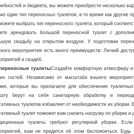
ребностей и бюджета, вы можете приобрести несколько ва
ько один тип переносных туалетов, в то время как другие 
можете выбрать тип переносного туалета, который соответ
ете арендовать большой переносной туалет с дополни
ьшую свадьбу на открытом воздухе. У подготовки пере
пного мероприятия есть много преимуществ: Легкий досту
оприятий и свадеб.
переносные туалеты
Создайте комфортную атмосферу и о
их гостей. Независимо от масштаба вашего мероприят
лия, которые вы прилагаете для обеспечения туалетны
кату берут на себя санитарную обработку и период
тативных туалетов избавляет от необходимости их уборки. 
тативный туалет поможет вам снизить нагрузку по уборке и
диционные туалеты требуют регулярной уборки. Есл
оприятий, вам не придется об этом беспокоиться. Будь 