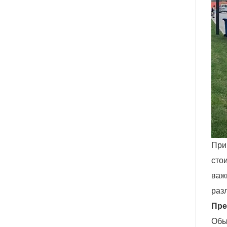
При
сто
важ
раз
Пре
Обы