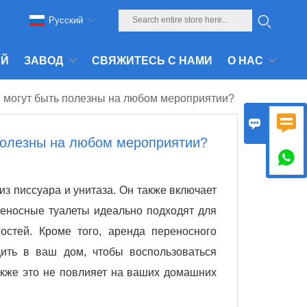
Pусский
АЙ
ЗАВОД
СВЯЖИТЕСЬ С НАМИ
О НАС
 могут быть полезны на любом мероприятии?


полезны на любом мероприятии?

из писсуара и унитаза. Он также включает
реносные туалеты идеально подходят для
стей. Кроме того, аренда переносного
дить в ваш дом, чтобы воспользоваться
Также это не повлияет на ваших домашних