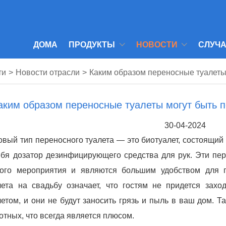
ДОМА
ПРОДУКТЫ
НОВОСТИ
СЛУЧ
ти
>
Новости отрасли
>
Каким образом переносные туалеты
аким образом переносные туалеты могут быть 
30-04-2024
овый тип переносного туалета — это биотуалет, состоящий 
ебя дозатор дезинфицирующего средства для рук. Эти пе
ого мероприятия и являются большим удобством для го
лета на свадьбу означает, что гостям не придется захо
летом, и они не будут заносить грязь и пыль в ваш дом. 
отных, что всегда является плюсом.