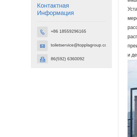
плотности
Контактная
Уст
(HDPE).
Информация
мер
рас
+86 18559296165

рас
toiletservice@topplagroup.com
пре

и де
86(592) 6360092
