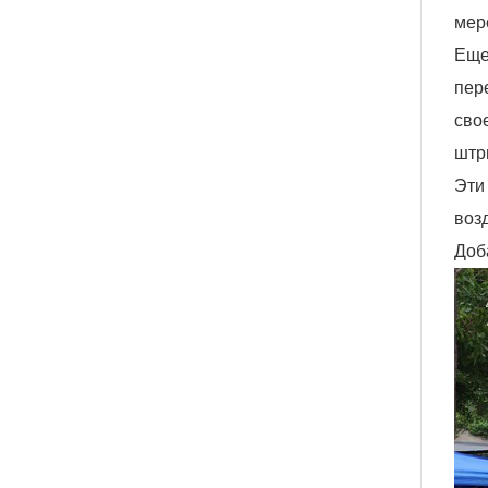
мер
Еще
пер
сво
штр
Эти
воз
Доб