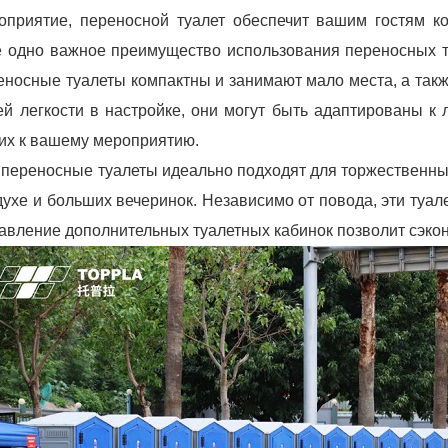
оприятие, переносной туалет обеспечит вашим гостям к
 одно важное преимущество использования переносных т
еносные туалеты компактны и занимают мало места, а так
ей легкости в настройке, они могут быть адаптированы к
их к вашему мероприятию.
 переносные туалеты идеально подходят для торжественны
духе и больших вечеринок. Независимо от повода, эти туал
авление дополнительных туалетных кабинок позволит сэкон