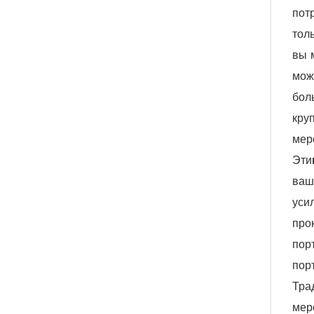
пот
тол
вы 
мож
бол
кру
мер
Эти
ваш
уси
про
пор
пор
Тра
мер